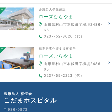
介護老人保健施設
ローズむらやま
山形県村山市本飯田字柳堤2486-
65
0237-52-3020（代）
指定居宅介護支援事業所
ローズむらやま
山形県村山市本飯田字柳堤2486-
65
0237-55-2223（代）
医療法人 有恒会
こだまホスピタル
〒986-0873