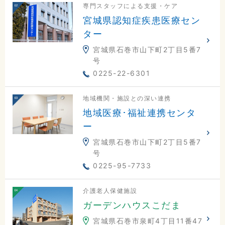
専門スタッフによる支援・ケア
宮城県認知症疾患医療セン
ター
宮城県石巻市山下町2丁目5番7
号
0225-22-6301
地域機関・施設との深い連携
地域医療･福祉連携センタ
ー
宮城県石巻市山下町2丁目5番7
号
0225-95-7733
介護老人保健施設
ガーデンハウスこだま
宮城県石巻市泉町4丁目11番47