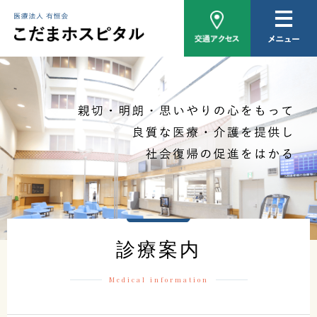
病院概要
医師紹介
外来について
入院について
家族相談
おしらせ
診療案内
Medical information