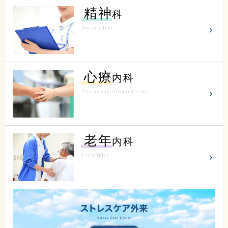
精神
科
Psychiatry
心療
内科
Psychosomatic medicine
老年
内科
Geriatrics
こだまホスピタル
〒986-0873
宮城県石巻市山下町2丁目5番
7号
0225-22-5431(代)