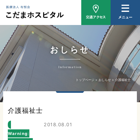
病院概要
医師紹介
外来について
おしらせ
入院について
Information
家族相談
トップページ
おしらせ
介護福祉士
おしらせ
介護福祉士
2018.08.01
Warning
: