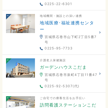
0225-22-6301
地域機関・施設との深い連携
地域医療･福祉連携センタ
ー
宮城県石巻市山下町2丁目5番7
号
0225-95-7733
介護老人保健施設
ガーデンハウスこだま
宮城県石巻市泉町4丁目11番47
号
0225-92-5307(代)
ご自宅での療養生活をお手伝い
訪問看護ステーションこだ