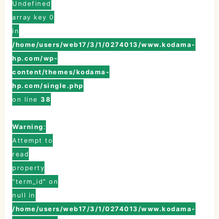
Undefined
array key 0
in
/home/users/web17/3/1/0274013/www.kodama-
hp.com/wp-
content/themes/kodama-
hp.com/single.php
on line
38
Warning
:
Attempt to
こだまホスピタル
read
property
〒986-0873
"term_id" on
宮城県石巻市山下町2丁目5番
null in
7号
/home/users/web17/3/1/0274013/www.kodama-
0225-22-5431(代)