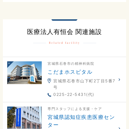
0225-23-0811
交通アクセスはこちら
医療法人有恒会 関連施設
Related facility
地図
電話
お問合せ
宮城県石巻市の精神科病院
こだまホスピタル
宮城県石巻市山下町2丁目5番7
号
0225-22-5431(代)
専門スタッフによる支援・ケア
宮城県認知症疾患医療セン
ター