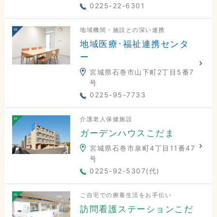
0225-22-6301
地域機関・施設との深い連携
地域医療･福祉連携センタ
ー
宮城県石巻市山下町2丁目5番7
号
0225-95-7733
介護老人保健施設
ガーデンハウスこだま
宮城県石巻市泉町4丁目11番47
号
0225-92-5307(代)
ご自宅での療養生活をお手伝い
訪問看護ステーションこだ