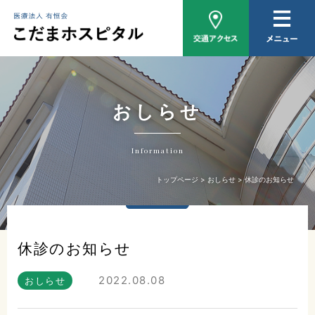
病院概要
医師紹介
外来について
おしらせ
入院について
Information
家族相談
トップページ
おしらせ
休診のお知らせ
おしらせ
休診のお知らせ
2022.08.08
おしらせ