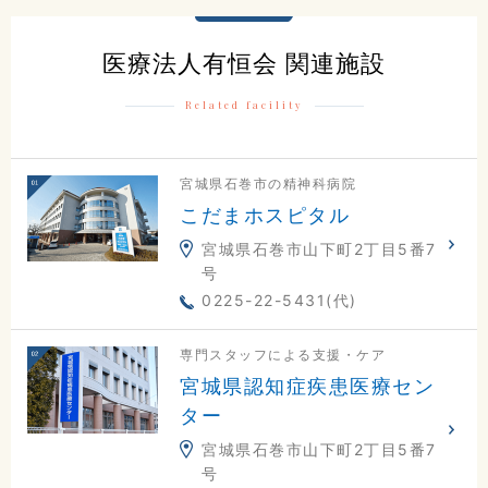
0225-23-0811
医療法人有恒会 関連施設
交通アクセスはこちら
Related facility
宮城県石巻市の精神科病院
地図
電話
お問合せ
こだまホスピタル
宮城県石巻市山下町2丁目5番7
号
0225-22-5431(代)
専門スタッフによる支援・ケア
宮城県認知症疾患医療セン
ター
宮城県石巻市山下町2丁目5番7
号