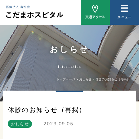
病院概要
医師紹介
外来について
おしらせ
入院について
Information
家族相談
トップページ
おしらせ
休診のお知らせ（再掲）
おしらせ
休診のお知らせ（再掲）
2023.09.05
おしらせ