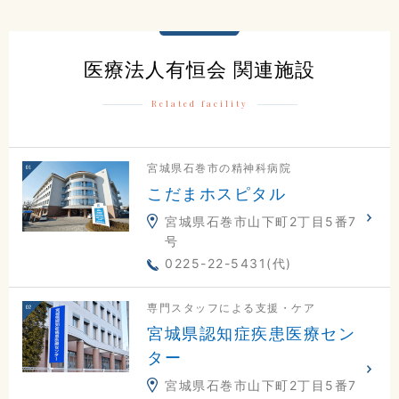
0225-23-0811
医療法人有恒会 関連施設
交通アクセスはこちら
Related facility
地図
電話
お問合せ
宮城県石巻市の精神科病院
こだまホスピタル
宮城県石巻市山下町2丁目5番7
号
0225-22-5431(代)
専門スタッフによる支援・ケア
宮城県認知症疾患医療セン
ター
宮城県石巻市山下町2丁目5番7