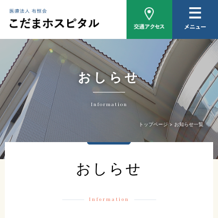
病院概要
医師紹介
外来について
おしらせ
入院について
Information
家族相談
トップページ
お知らせ一覧
おしらせ
おしらせ
Information