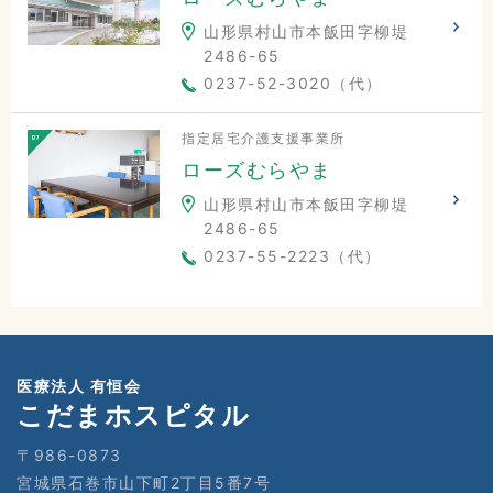
山形県村山市本飯田字柳堤
2486-65
0237-52-3020（代）
指定居宅介護支援事業所
ローズむらやま
山形県村山市本飯田字柳堤
2486-65
0237-55-2223（代）
医療法人 有恒会
こだまホスピタル
〒986-0873
宮城県石巻市山下町2丁目5番7号