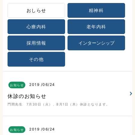
おしらせ
精神科
心療内科
老年内科
採用情報
インターンシップ
その他
2019
06/24
お知らせ
こだまホスピタル
休診のお知らせ
門間先生 7月30日（火）、8月1日（木）休診となります。
〒986-0873
宮城県石巻市山下町2丁目5番
7号
2019
06/24
お知らせ
0225-22-5431(代)