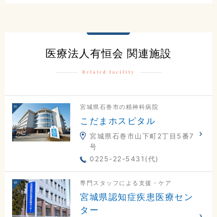
0225-23-0811
交通アクセスはこちら
医療法人有恒会 関連施設
Related facility
地図
電話
お問合せ
宮城県石巻市の精神科病院
こだまホスピタル
宮城県石巻市山下町2丁目5番7
号
0225-22-5431(代)
専門スタッフによる支援・ケア
宮城県認知症疾患医療セン
ター