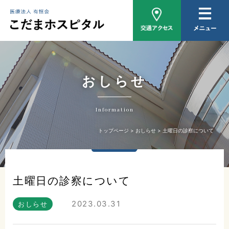
病院概要
医師紹介
外来について
おしらせ
入院について
Information
家族相談
トップページ
おしらせ
土曜日の診察について
おしらせ
土曜日の診察について
2023.03.31
おしらせ