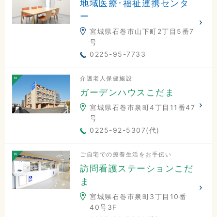
地域医療･福祉連携センタ
ー
宮城県石巻市山下町2丁目5番7
号
0225-95-7733
介護老人保健施設
ガーデンハウスこだま
宮城県石巻市泉町4丁目11番47
号
0225-92-5307(代)
ご自宅での療養生活をお手伝い
訪問看護ステーションこだ
ま
宮城県石巻市泉町3丁目10番
40号3F