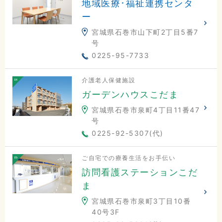
地域医療･福祉連携センタ
ー
宮城県石巻市山下町2丁目5番7
号
0225-95-7733
介護老人保健施設
ガーデンハウスこだま
宮城県石巻市泉町4丁目11番47
号
0225-92-5307(代)
ご自宅での療養生活をお手伝い
訪問看護ステーションこだ
ま
宮城県石巻市泉町3丁目10番
40号3F