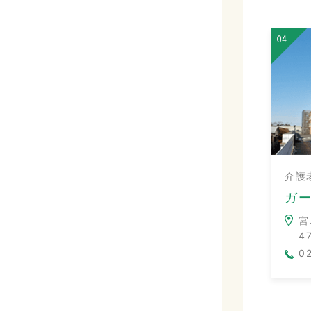
介護
ガ
宮
4
0