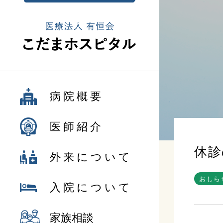
病院概要
医師紹介
休診
外来について
おしら
入院について
家族相談