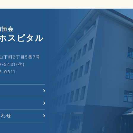
有恒会
ホスピタル
山下町2丁目5番7号
2-5431(代)
3-0811
合わせ