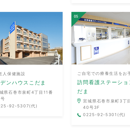
ご自宅での療養生活をお
老人保健施設
訪問看護ステーショ
ーデンハウスこだま
だま
城県石巻市泉町4丁目11番
7号
宮城県石巻市泉町3丁目
225-92-5307(代)
40号3F
0225-92-5301(代)