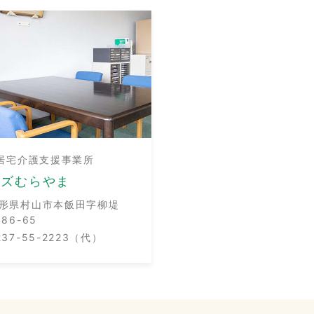
居宅介護支援事業所
ーズむらやま
形県村山市本飯田字柳堤
486-65
237-55-2223（代）