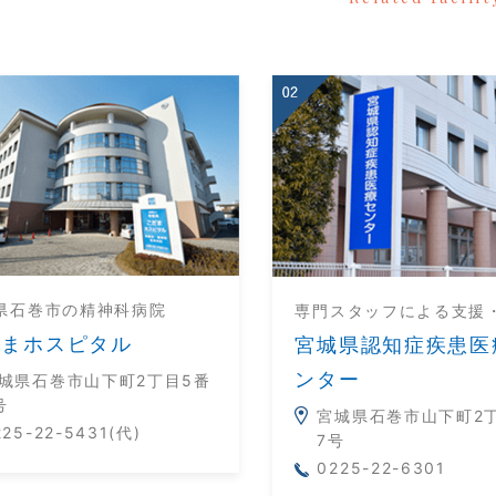
県石巻市の精神科病院
専門スタッフによる支援
だまホスピタル
宮城県認知症疾患医
ンター
城県石巻市山下町2丁目5番
号
宮城県石巻市山下町2
225-22-5431(代)
7号
0225-22-6301