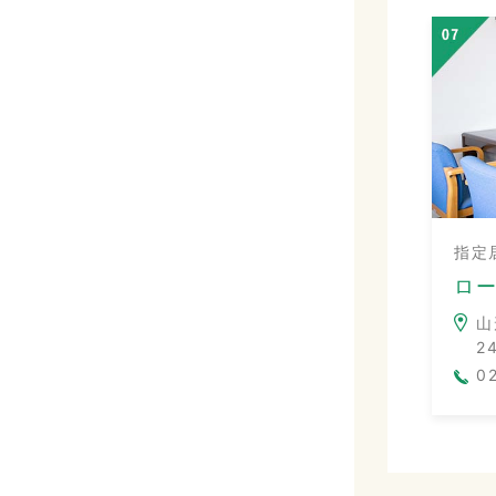
指定
ロ
山
2
0