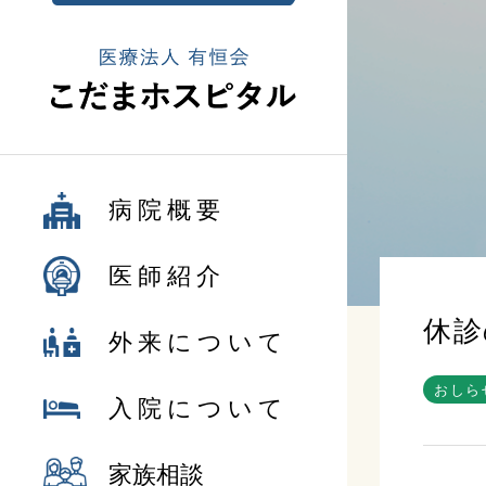
病院概要
医師紹介
休診
外来について
おしら
入院について
家族相談