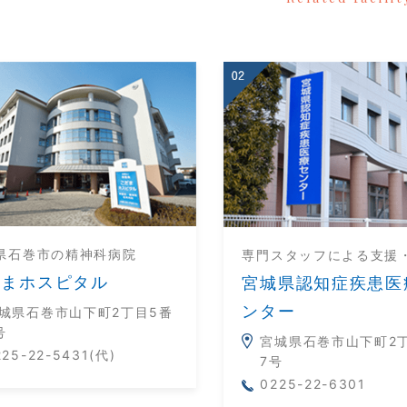
県石巻市の精神科病院
専門スタッフによる支援
だまホスピタル
宮城県認知症疾患医
ンター
城県石巻市山下町2丁目5番
号
宮城県石巻市山下町2
225-22-5431(代)
7号
0225-22-6301