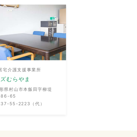
居宅介護支援事業所
ーズむらやま
形県村山市本飯田字柳堤
486-65
237-55-2223（代）