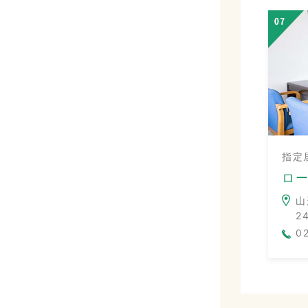
指定
ロ
山
2
0