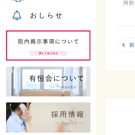
阿部
おしらせ
前