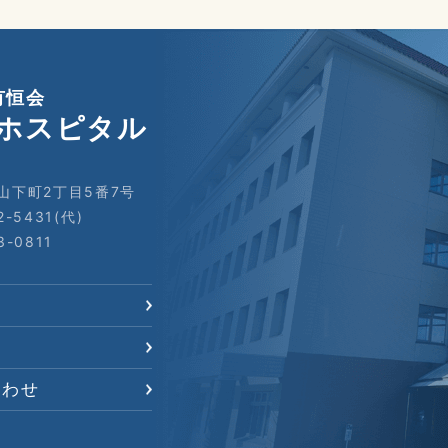
有恒会
ホスピタル
山下町2丁目5番7号
2-5431(代)
3-0811
合わせ