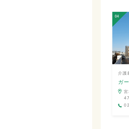
介護
ガ
宮
4
0