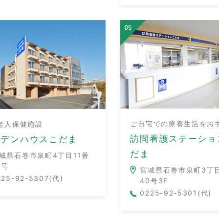
ご自宅での療養生活をお
老人保健施設
訪問看護ステーショ
ーデンハウスこだま
だま
城県石巻市泉町4丁目11番
7号
宮城県石巻市泉町3丁目
225-92-5307(代)
40号3F
0225-92-5301(代)