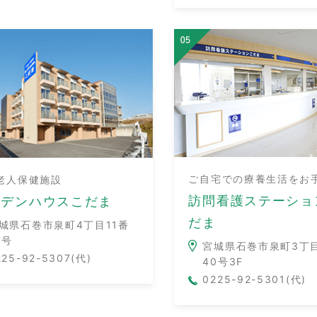
ご自宅での療養生活をお
老人保健施設
訪問看護ステーショ
ーデンハウスこだま
だま
城県石巻市泉町4丁目11番
7号
宮城県石巻市泉町3丁目
225-92-5307(代)
40号3F
0225-92-5301(代)