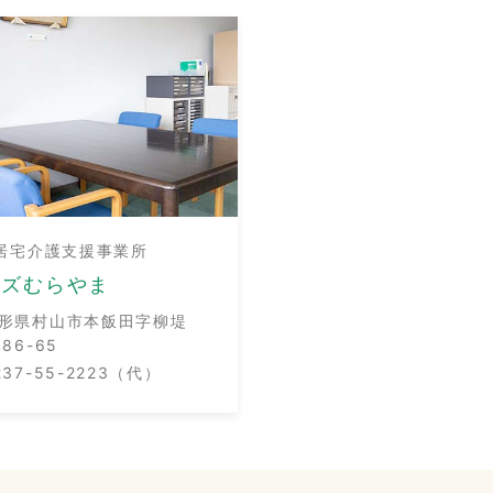
居宅介護支援事業所
ーズむらやま
形県村山市本飯田字柳堤
486-65
237-55-2223（代）