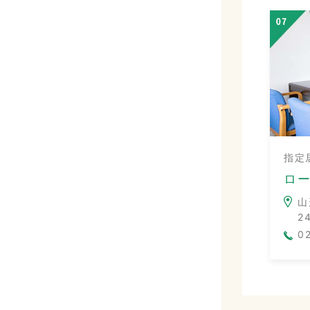
指定
ロ
山
2
0