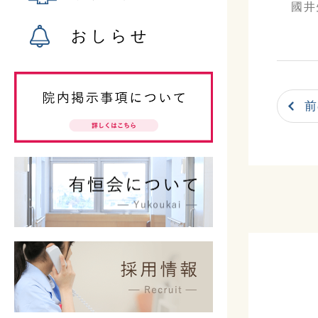
國井
おしらせ
前