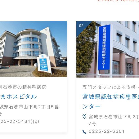
県石巻市の精神科病院
専門スタッフによる支援
だまホスピタル
宮城県認知症疾患医
ンター
城県石巻市山下町2丁目5番
号
宮城県石巻市山下町2
225-22-5431(代)
7号
0225-22-6301