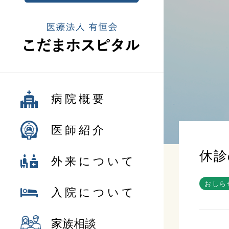
病院概要
医師紹介
休診
外来について
おしら
入院について
家族相談