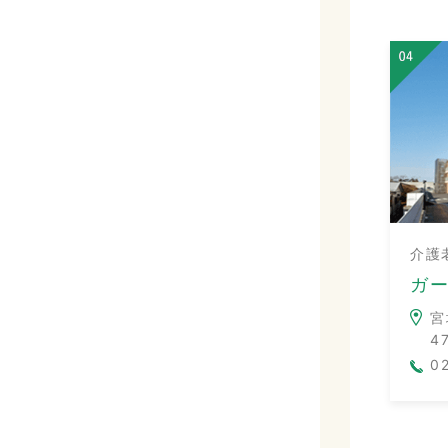
介護
ガ
宮
4
0