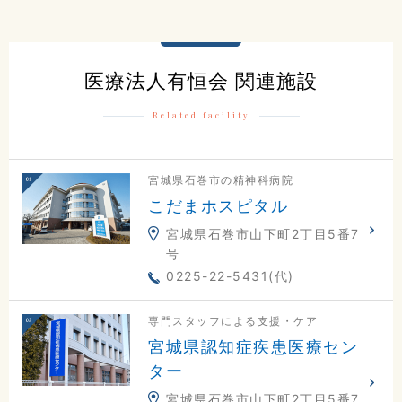
0225-23-0811
交通アクセスはこちら
医療法人有恒会 関連施設
Related facility
地図
電話
お問合せ
宮城県石巻市の精神科病院
こだまホスピタル
宮城県石巻市山下町2丁目5番7
号
0225-22-5431(代)
専門スタッフによる支援・ケア
宮城県認知症疾患医療セン
ター
宮城県石巻市山下町2丁目5番7