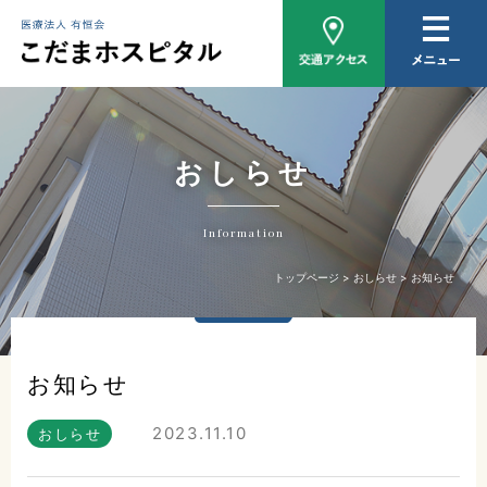
病院概要
医師紹介
外来について
おしらせ
入院について
Information
家族相談
トップページ
おしらせ
お知らせ
おしらせ
お知らせ
2023.11.10
おしらせ