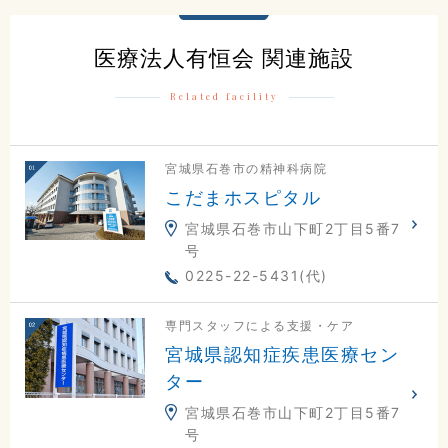
0225-23-0811
医療法人有恒会 関連施設
交通アクセスはこちら
Related facility
宮城県石巻市の精神科病院
地図
電話
お問合せ
こだまホスピタル
宮城県石巻市山下町2丁目5番7
号
0225-22-5431(代)
専門スタッフによる支援・ケア
宮城県認知症疾患医療セン
ター
宮城県石巻市山下町2丁目5番7
号