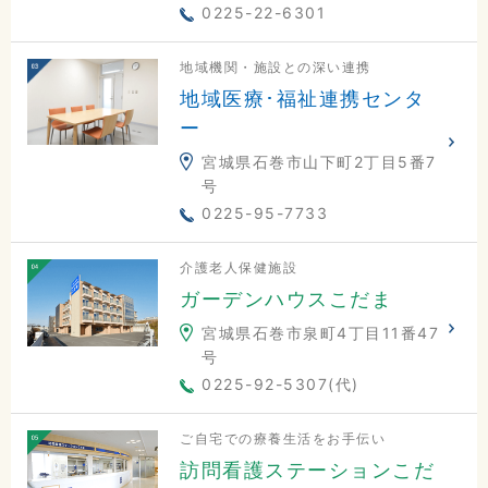
0225-22-6301
地域機関・施設との深い連携
地域医療･福祉連携センタ
ー
宮城県石巻市山下町2丁目5番7
号
0225-95-7733
介護老人保健施設
ガーデンハウスこだま
宮城県石巻市泉町4丁目11番47
号
0225-92-5307(代)
ご自宅での療養生活をお手伝い
訪問看護ステーションこだ