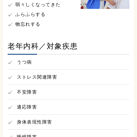
弱々しくなってきた
0225-23-0811
ふらふらする
物忘れする
交通アクセスはこちら
老年内科／対象疾患
地図
電話
お問合せ
うつ病
ストレス関連障害
不安障害
適応障害
身体表現性障害
睡眠障害