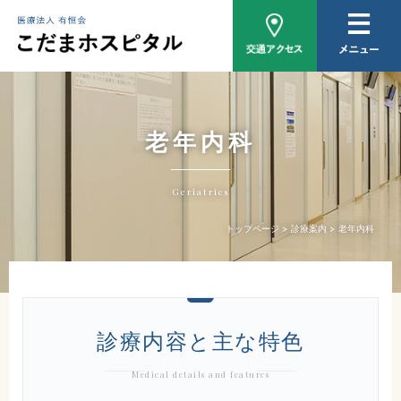
病院概要
医師紹介
外来について
老年内科
入院について
Geriatrics
家族相談
トップページ
診療案内
老年内科
おしらせ
診療内容と主な特色
Medical details and features