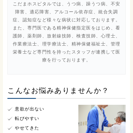
こだまホスピタルでは、うつ病、躁うつ病、不安
障害、適応障害、アルコール依存症、統合失調
症、認知症など様々な病状に対応しております。
また、専門医である精神保健指定医をはじめ、看
護師、薬剤師、放射線技師、検査技師、心理士、
作業療法士、理学療法士、精神保健福祉士、管理
栄養士など専門性を持ったスタッフが連携して医
療を行っております。
こんなお悩みありませんか？
こだまホスピタル
〒986-0873
意欲が出ない
宮城県石巻市山下町2丁目5番
転びやすい
7号
やせてきた
0225-22-5431(代)