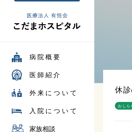
病院概要
医師紹介
休診
外来について
おしら
入院について
家族相談