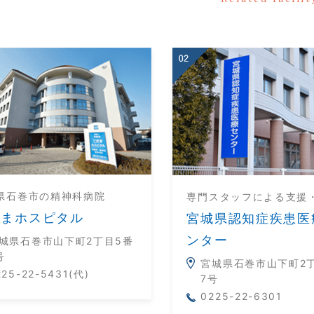
県石巻市の精神科病院
専門スタッフによる支援
だまホスピタル
宮城県認知症疾患医
ンター
城県石巻市山下町2丁目5番
号
宮城県石巻市山下町2
225-22-5431(代)
7号
0225-22-6301