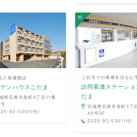
ご自宅での療養生活をお
老人保健施設
訪問看護ステーショ
ーデンハウスこだま
だま
城県石巻市泉町4丁目11番
7号
宮城県石巻市泉町3丁目
225-92-5307(代)
40号3F
0225-92-5301(代)