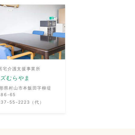
居宅介護支援事業所
ーズむらやま
形県村山市本飯田字柳堤
486-65
237-55-2223（代）