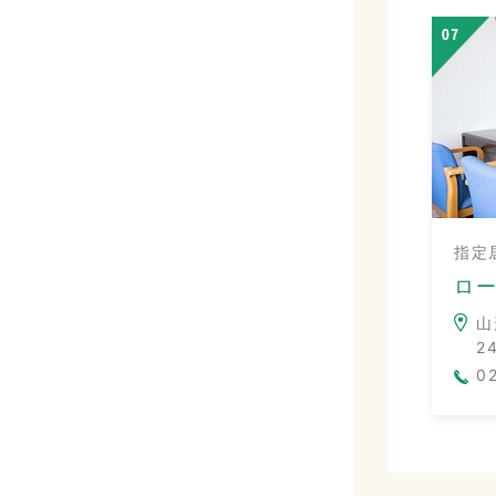
指定
ロ
山
2
0