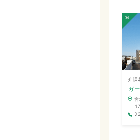
介護
ガ
宮
4
0