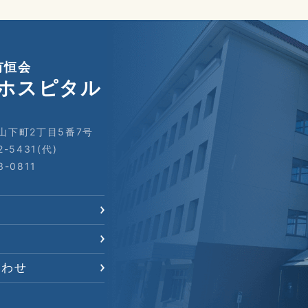
有恒会
ホスピタル
山下町2丁目5番7号
2-5431(代)
3-0811
合わせ