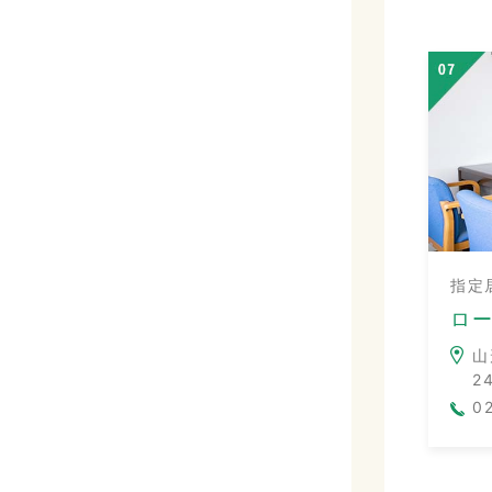
指定
ロ
山
2
0