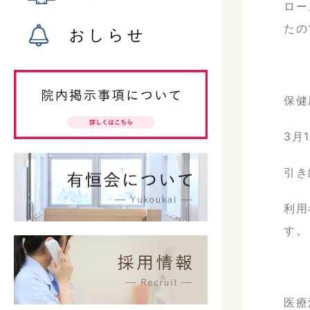
ロー
たの
おしらせ
保健
3月
引き
利用
す。
医療