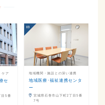
y
地域機関・施設との深い連携
・ケア
地域医療･福祉連携センタ
療セ
ー
宮城県石巻市山下町2丁目5番
丁目5番
7号