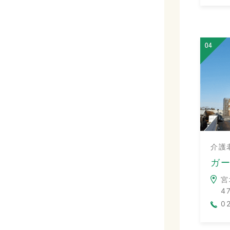
介護
ガ
宮
4
0