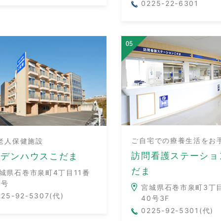
0225-22-6301
ご自宅での療養生活をお
老人保健施設
訪問看護ステーショ
ーデンハウスこだま
だま
城県石巻市泉町4丁目11番
7号
宮城県石巻市泉町3丁目
225-92-5307(代)
40号3F
0225-92-5301(代)