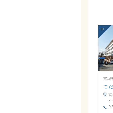
宮城
こ
宮
7
0