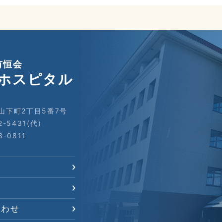
有恒会
ホスピタル
山下町2丁目5番7号
2-5431(代)
3-0811
合わせ