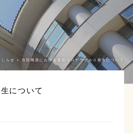
せ
n
おしらせ
当院職員における新型コロナウイルス発生について
発生について