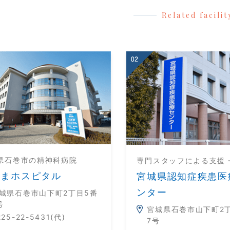
Related facilit
県石巻市の精神科病院
専門スタッフによる支援
だまホスピタル
宮城県認知症疾患医
ンター
城県石巻市山下町2丁目5番
号
宮城県石巻市山下町2
225-22-5431(代)
7号