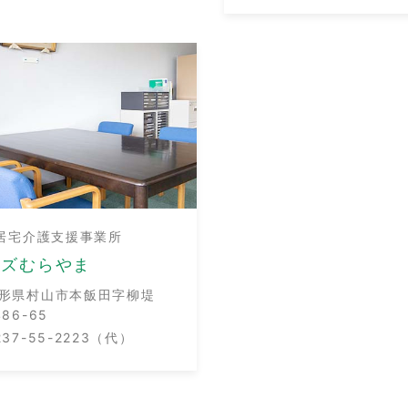
居宅介護支援事業所
ーズむらやま
形県村山市本飯田字柳堤
486-65
237-55-2223（代）