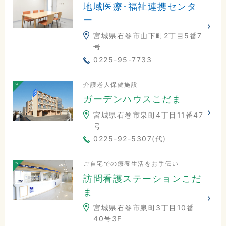
地域医療･福祉連携センタ
ー
宮城県石巻市山下町2丁目5番7
号
0225-95-7733
介護老人保健施設
ガーデンハウスこだま
宮城県石巻市泉町4丁目11番47
号
0225-92-5307(代)
ご自宅での療養生活をお手伝い
訪問看護ステーションこだ
ま
宮城県石巻市泉町3丁目10番
40号3F