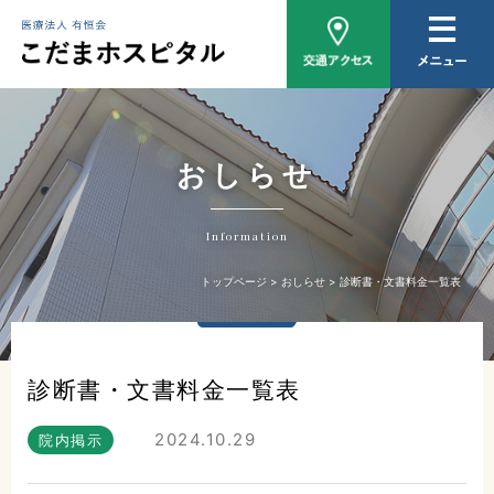
病院概要
医師紹介
外来について
おしらせ
入院について
Information
家族相談
トップページ
おしらせ
診断書・文書料金一覧表
おしらせ
診断書・文書料金一覧表
2024.10.29
院内掲示