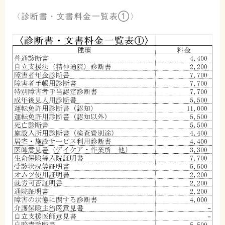
〈診断書・文書料金一覧表①〉
こだまホスピタル
〒986-0873
宮城県石巻市山下町2丁目5番
7号
0225-22-5431(代)