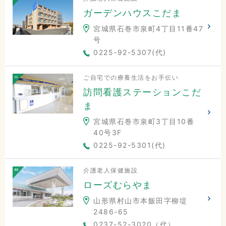
ガーデンハウスこだま
宮城県石巻市泉町4丁目11番47
号
0225-92-5307(代)
ご自宅での療養生活をお手伝い
訪問看護ステーションこだ
ま
宮城県石巻市泉町3丁目10番
40号3F
0225-92-5301(代)
介護老人保健施設
ローズむらやま
山形県村山市本飯田字柳堤
2486-65
0237-52-3020（代）