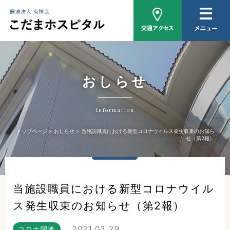
病院概要
医師紹介
外来について
おしらせ
入院について
Information
家族相談
トップページ
おしらせ
当施設職員における新型コロナウイルス発生収束のお知ら
せ（第2報）
おしらせ
当施設職員における新型コロナウイル
ス発生収束のお知らせ（第2報）
2021.03.29
コロナ関連