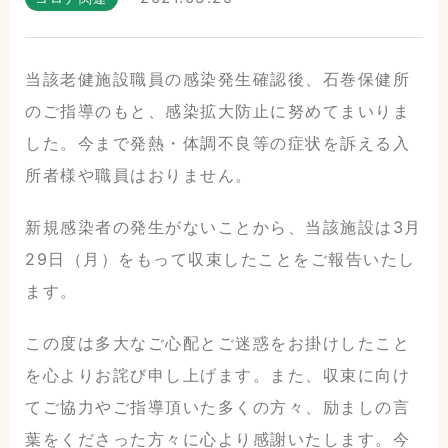
当該老健施設職員の感染発生確認後、石巻保健所
のご指導のもと、感染拡大防止に努めてまいりま
した。今まで発熱・体調不良等の症状を訴える入
所者様や職員はおりません。
新規感染者の発生がないことから、当該施設は3月
29日（月）をもって収束したことをご報告いたし
ます。
こだまホスピタル
この度は多大なご心配とご迷惑をお掛けしたこと
〒986-0873
を心よりお詫び申し上げます。また、収束に向け
宮城県石巻市山下町2丁目5番
てご協力やご指導頂いた多くの方々、励ましの言
7号
葉をくださった方々に心より感謝いたします。今
0225-22-5431(代)